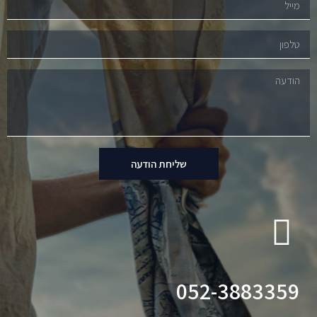
שליחת הודעה
052-3883359