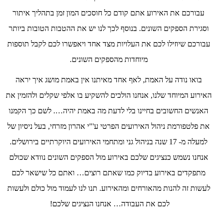
עבורכם את האירוע אתם קודם כל חוסכים המון זמן בתהליך איתור
וסגירת הספקים השונים. בנוסף לכך לנו יש את ההטבות הטובות ביותר
עבורכם שיוזילו לכם את העלויות מצד אחד ויאפשרו לכם לקבל תוספות
מיוחדות מהספקים השונים.
בואו נודה על האמת, לאף אחד מאיתנו אין באמת מושג איך יראה
האירוע המיוחד שלנו, אנחנו הולכים להשקיע בו אלפי שקלים ולהזמין את
האנשים החשובים בחיינו בלי לדעת מה באמת יהיה…. לשם כך הקמנו
את פלטפורמת ניהול האירועים הפרטי ע'"י אהרון מזרחי, בעל ניסיון של
למעלה מ- 17 שנה בניהול גני ומתחמי האירועים היוקרתיים בירושלים.
אנחנו נשמש כנציגים שלכם באירוע מול הספקים השונים נוודא שכולם
מתפקדים באירוע בדיוק כמו שאתם רוצים… ואתם כל שישאר לכם
לעשות זה להנות מהאורחים ומהאירוע. תנו לנו לעמוד מול כולם ולעשות
לכם את העבודה… אנחנו הנציגים שלכם!