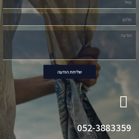
שליחת הודעה
052-3883359