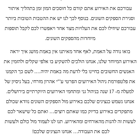
עבורכם את האירוע אתם קודם כל חוסכים המון זמן בתהליך איתור
וסגירת הספקים השונים. בנוסף לכך לנו יש את ההטבות הטובות ביותר
עבורכם שיוזילו לכם את העלויות מצד אחד ויאפשרו לכם לקבל תוספות
מיוחדות מהספקים השונים.
בואו נודה על האמת, לאף אחד מאיתנו אין באמת מושג איך יראה
האירוע המיוחד שלנו, אנחנו הולכים להשקיע בו אלפי שקלים ולהזמין את
האנשים החשובים בחיינו בלי לדעת מה באמת יהיה…. לשם כך הקמנו
את פלטפורמת ניהול האירועים הפרטי ע'"י אהרון מזרחי, בעל ניסיון של
למעלה מ- 17 שנה בניהול גני ומתחמי האירועים היוקרתיים בירושלים.
אנחנו נשמש כנציגים שלכם באירוע מול הספקים השונים נוודא שכולם
מתפקדים באירוע בדיוק כמו שאתם רוצים… ואתם כל שישאר לכם
לעשות זה להנות מהאורחים ומהאירוע. תנו לנו לעמוד מול כולם ולעשות
לכם את העבודה… אנחנו הנציגים שלכם!