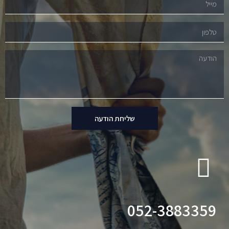
שליחת הודעה
052-3883359