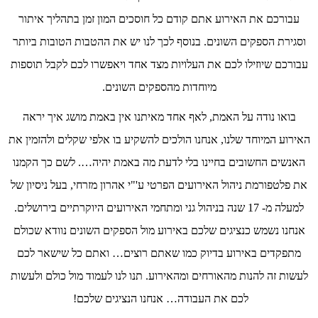
עבורכם את האירוע אתם קודם כל חוסכים המון זמן בתהליך איתור
וסגירת הספקים השונים. בנוסף לכך לנו יש את ההטבות הטובות ביותר
עבורכם שיוזילו לכם את העלויות מצד אחד ויאפשרו לכם לקבל תוספות
מיוחדות מהספקים השונים.
בואו נודה על האמת, לאף אחד מאיתנו אין באמת מושג איך יראה
האירוע המיוחד שלנו, אנחנו הולכים להשקיע בו אלפי שקלים ולהזמין את
האנשים החשובים בחיינו בלי לדעת מה באמת יהיה…. לשם כך הקמנו
את פלטפורמת ניהול האירועים הפרטי ע'"י אהרון מזרחי, בעל ניסיון של
למעלה מ- 17 שנה בניהול גני ומתחמי האירועים היוקרתיים בירושלים.
אנחנו נשמש כנציגים שלכם באירוע מול הספקים השונים נוודא שכולם
מתפקדים באירוע בדיוק כמו שאתם רוצים… ואתם כל שישאר לכם
לעשות זה להנות מהאורחים ומהאירוע. תנו לנו לעמוד מול כולם ולעשות
לכם את העבודה… אנחנו הנציגים שלכם!