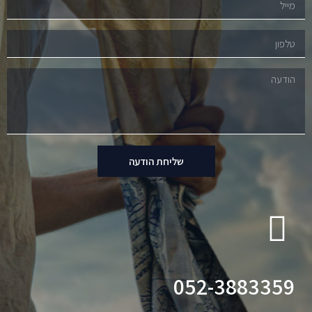
שליחת הודעה
052-3883359