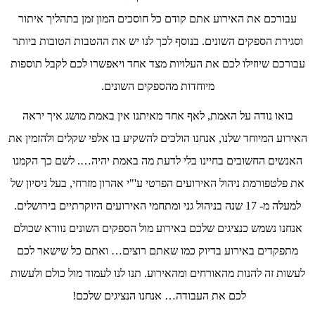
עבורכם את האירוע אתם קודם כל חוסכים המון זמן בתהליך איתור
וסגירת הספקים השונים. בנוסף לכך לנו יש את ההטבות הטובות ביותר
עבורכם שיוזילו לכם את העלויות מצד אחד ויאפשרו לכם לקבל תוספות
מיוחדות מהספקים השונים.
בואו נודה על האמת, לאף אחד מאיתנו אין באמת מושג איך יראה
האירוע המיוחד שלנו, אנחנו הולכים להשקיע בו אלפי שקלים ולהזמין את
האנשים החשובים בחיינו בלי לדעת מה באמת יהיה…. לשם כך הקמנו
את פלטפורמת ניהול האירועים הפרטי ע'"י אהרון מזרחי, בעל ניסיון של
למעלה מ- 17 שנה בניהול גני ומתחמי האירועים היוקרתיים בירושלים.
אנחנו נשמש כנציגים שלכם באירוע מול הספקים השונים נוודא שכולם
מתפקדים באירוע בדיוק כמו שאתם רוצים… ואתם כל שישאר לכם
לעשות זה להנות מהאורחים ומהאירוע. תנו לנו לעמוד מול כולם ולעשות
לכם את העבודה… אנחנו הנציגים שלכם!