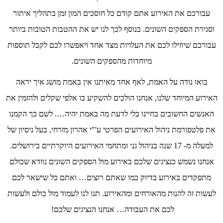
עבורכם את האירוע אתם קודם כל חוסכים המון זמן בתהליך איתור
וסגירת הספקים השונים. בנוסף לכך לנו יש את ההטבות הטובות ביותר
עבורכם שיוזילו לכם את העלויות מצד אחד ויאפשרו לכם לקבל תוספות
מיוחדות מהספקים השונים.
בואו נודה על האמת, לאף אחד מאיתנו אין באמת מושג איך יראה
האירוע המיוחד שלנו, אנחנו הולכים להשקיע בו אלפי שקלים ולהזמין את
האנשים החשובים בחיינו בלי לדעת מה באמת יהיה…. לשם כך הקמנו
את פלטפורמת ניהול האירועים הפרטי ע'"י אהרון מזרחי, בעל ניסיון של
למעלה מ- 17 שנה בניהול גני ומתחמי האירועים היוקרתיים בירושלים.
אנחנו נשמש כנציגים שלכם באירוע מול הספקים השונים נוודא שכולם
מתפקדים באירוע בדיוק כמו שאתם רוצים… ואתם כל שישאר לכם
לעשות זה להנות מהאורחים ומהאירוע. תנו לנו לעמוד מול כולם ולעשות
לכם את העבודה… אנחנו הנציגים שלכם!