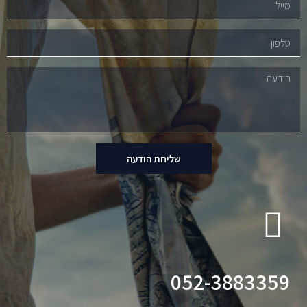
שליחת הודעה
052-3883359