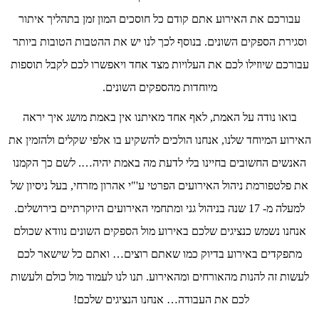
עבורכם את האירוע אתם קודם כל חוסכים המון זמן בתהליך איתור
וסגירת הספקים השונים. בנוסף לכך לנו יש את ההטבות הטובות ביותר
עבורכם שיוזילו לכם את העלויות מצד אחד ויאפשרו לכם לקבל תוספות
מיוחדות מהספקים השונים.
בואו נודה על האמת, לאף אחד מאיתנו אין באמת מושג איך יראה
האירוע המיוחד שלנו, אנחנו הולכים להשקיע בו אלפי שקלים ולהזמין את
האנשים החשובים בחיינו בלי לדעת מה באמת יהיה…. לשם כך הקמנו
את פלטפורמת ניהול האירועים הפרטי ע'"י אהרון מזרחי, בעל ניסיון של
למעלה מ- 17 שנה בניהול גני ומתחמי האירועים היוקרתיים בירושלים.
אנחנו נשמש כנציגים שלכם באירוע מול הספקים השונים נוודא שכולם
מתפקדים באירוע בדיוק כמו שאתם רוצים… ואתם כל שישאר לכם
לעשות זה להנות מהאורחים ומהאירוע. תנו לנו לעמוד מול כולם ולעשות
לכם את העבודה… אנחנו הנציגים שלכם!