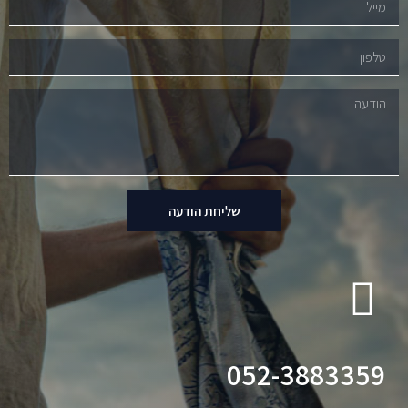
שליחת הודעה
052-3883359