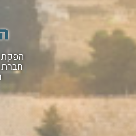
הפ
חברת ה
ה