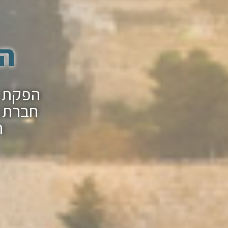
הפ
חברת ה
ה