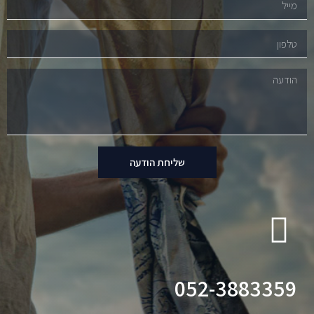
שליחת הודעה
052-3883359