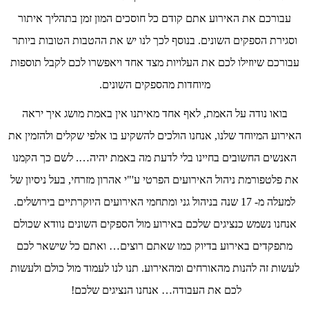
עבורכם את האירוע אתם קודם כל חוסכים המון זמן בתהליך איתור
וסגירת הספקים השונים. בנוסף לכך לנו יש את ההטבות הטובות ביותר
עבורכם שיוזילו לכם את העלויות מצד אחד ויאפשרו לכם לקבל תוספות
מיוחדות מהספקים השונים.
בואו נודה על האמת, לאף אחד מאיתנו אין באמת מושג איך יראה
האירוע המיוחד שלנו, אנחנו הולכים להשקיע בו אלפי שקלים ולהזמין את
האנשים החשובים בחיינו בלי לדעת מה באמת יהיה…. לשם כך הקמנו
את פלטפורמת ניהול האירועים הפרטי ע'"י אהרון מזרחי, בעל ניסיון של
למעלה מ- 17 שנה בניהול גני ומתחמי האירועים היוקרתיים בירושלים.
אנחנו נשמש כנציגים שלכם באירוע מול הספקים השונים נוודא שכולם
מתפקדים באירוע בדיוק כמו שאתם רוצים… ואתם כל שישאר לכם
לעשות זה להנות מהאורחים ומהאירוע. תנו לנו לעמוד מול כולם ולעשות
לכם את העבודה… אנחנו הנציגים שלכם!