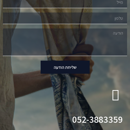
שליחת הודעה
052-3883359