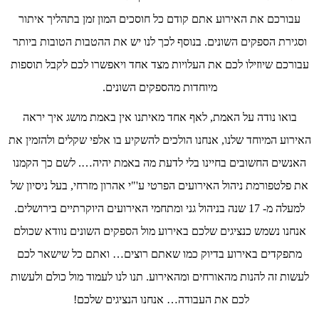
עבורכם את האירוע אתם קודם כל חוסכים המון זמן בתהליך איתור
וסגירת הספקים השונים. בנוסף לכך לנו יש את ההטבות הטובות ביותר
עבורכם שיוזילו לכם את העלויות מצד אחד ויאפשרו לכם לקבל תוספות
מיוחדות מהספקים השונים.
בואו נודה על האמת, לאף אחד מאיתנו אין באמת מושג איך יראה
האירוע המיוחד שלנו, אנחנו הולכים להשקיע בו אלפי שקלים ולהזמין את
האנשים החשובים בחיינו בלי לדעת מה באמת יהיה…. לשם כך הקמנו
את פלטפורמת ניהול האירועים הפרטי ע'"י אהרון מזרחי, בעל ניסיון של
למעלה מ- 17 שנה בניהול גני ומתחמי האירועים היוקרתיים בירושלים.
אנחנו נשמש כנציגים שלכם באירוע מול הספקים השונים נוודא שכולם
מתפקדים באירוע בדיוק כמו שאתם רוצים… ואתם כל שישאר לכם
לעשות זה להנות מהאורחים ומהאירוע. תנו לנו לעמוד מול כולם ולעשות
לכם את העבודה… אנחנו הנציגים שלכם!