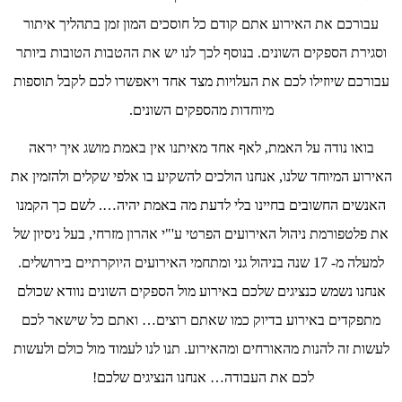
עבורכם את האירוע אתם קודם כל חוסכים המון זמן בתהליך איתור
וסגירת הספקים השונים. בנוסף לכך לנו יש את ההטבות הטובות ביותר
עבורכם שיוזילו לכם את העלויות מצד אחד ויאפשרו לכם לקבל תוספות
מיוחדות מהספקים השונים.
בואו נודה על האמת, לאף אחד מאיתנו אין באמת מושג איך יראה
האירוע המיוחד שלנו, אנחנו הולכים להשקיע בו אלפי שקלים ולהזמין את
האנשים החשובים בחיינו בלי לדעת מה באמת יהיה…. לשם כך הקמנו
את פלטפורמת ניהול האירועים הפרטי ע'"י אהרון מזרחי, בעל ניסיון של
למעלה מ- 17 שנה בניהול גני ומתחמי האירועים היוקרתיים בירושלים.
אנחנו נשמש כנציגים שלכם באירוע מול הספקים השונים נוודא שכולם
מתפקדים באירוע בדיוק כמו שאתם רוצים… ואתם כל שישאר לכם
לעשות זה להנות מהאורחים ומהאירוע. תנו לנו לעמוד מול כולם ולעשות
לכם את העבודה… אנחנו הנציגים שלכם!