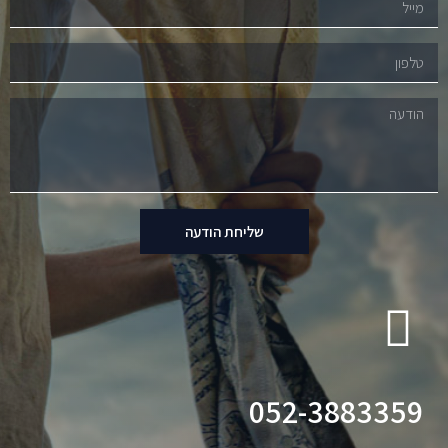
שליחת הודעה
052-3883359