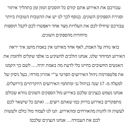
עבורכם את האירוע אתם קודם כל חוסכים המון זמן בתהליך איתור
וסגירת הספקים השונים. בנוסף לכך לנו יש את ההטבות הטובות ביותר
עבורכם שיוזילו לכם את העלויות מצד אחד ויאפשרו לכם לקבל תוספות
מיוחדות מהספקים השונים.
בואו נודה על האמת, לאף אחד מאיתנו אין באמת מושג איך יראה
האירוע המיוחד שלנו, אנחנו הולכים להשקיע בו אלפי שקלים ולהזמין את
האנשים החשובים בחיינו בלי לדעת מה באמת יהיה…. לשם כך הקמנו
את פלטפורמת ניהול האירועים הפרטי ע'"י אהרון מזרחי, בעל ניסיון של
למעלה מ- 17 שנה בניהול גני ומתחמי האירועים היוקרתיים בירושלים.
אנחנו נשמש כנציגים שלכם באירוע מול הספקים השונים נוודא שכולם
מתפקדים באירוע בדיוק כמו שאתם רוצים… ואתם כל שישאר לכם
לעשות זה להנות מהאורחים ומהאירוע. תנו לנו לעמוד מול כולם ולעשות
לכם את העבודה… אנחנו הנציגים שלכם!