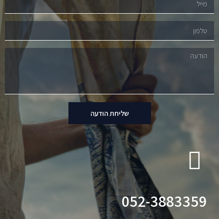
שליחת הודעה
052-3883359