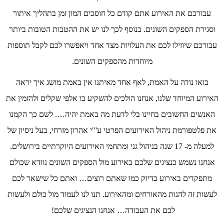
עבורכם את האירוע אתם קודם כל חוסכים המון זמן בתהליך איתור
וסגירת הספקים השונים. בנוסף לכך לנו יש את ההטבות הטובות ביותר
עבורכם שיוזילו לכם את העלויות מצד אחד ויאפשרו לכם לקבל תוספות
מיוחדות מהספקים השונים.
בואו נודה על האמת, לאף אחד מאיתנו אין באמת מושג איך יראה
האירוע המיוחד שלנו, אנחנו הולכים להשקיע בו אלפי שקלים ולהזמין את
האנשים החשובים בחיינו בלי לדעת מה באמת יהיה…. לשם כך הקמנו
את פלטפורמת ניהול האירועים הפרטי ע'"י אהרון מזרחי, בעל ניסיון של
למעלה מ- 17 שנה בניהול גני ומתחמי האירועים היוקרתיים בירושלים.
אנחנו נשמש כנציגים שלכם באירוע מול הספקים השונים נוודא שכולם
מתפקדים באירוע בדיוק כמו שאתם רוצים… ואתם כל שישאר לכם
לעשות זה להנות מהאורחים ומהאירוע. תנו לנו לעמוד מול כולם ולעשות
לכם את העבודה… אנחנו הנציגים שלכם!