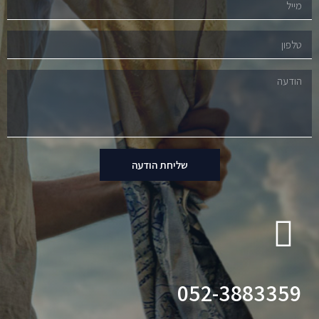
שליחת הודעה
052-3883359