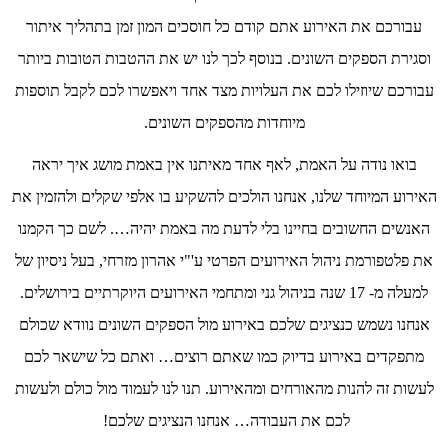
עבורכם את האירוע אתם קודם כל חוסכים המון זמן בתהליך איתור
וסגירת הספקים השונים. בנוסף לכך לנו יש את ההטבות הטובות ביותר
עבורכם שיוזילו לכם את העלויות מצד אחד ויאפשרו לכם לקבל תוספות
מיוחדות מהספקים השונים.
בואו נודה על האמת, לאף אחד מאיתנו אין באמת מושג איך יראה
האירוע המיוחד שלנו, אנחנו הולכים להשקיע בו אלפי שקלים ולהזמין את
האנשים החשובים בחיינו בלי לדעת מה באמת יהיה…. לשם כך הקמנו
את פלטפורמת ניהול האירועים הפרטי ע'"י אהרון מזרחי, בעל ניסיון של
למעלה מ- 17 שנה בניהול גני ומתחמי האירועים היוקרתיים בירושלים.
אנחנו נשמש כנציגים שלכם באירוע מול הספקים השונים נוודא שכולם
מתפקדים באירוע בדיוק כמו שאתם רוצים… ואתם כל שישאר לכם
לעשות זה להנות מהאורחים ומהאירוע. תנו לנו לעמוד מול כולם ולעשות
לכם את העבודה… אנחנו הנציגים שלכם!