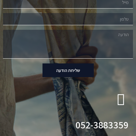
שליחת הודעה
052-3883359