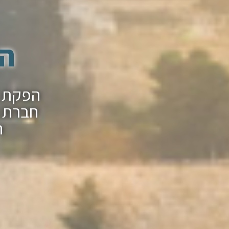
הפ
חברת ה
ה