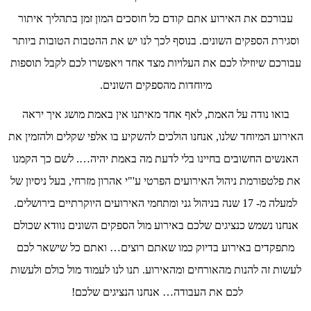
עבורכם את האירוע אתם קודם כל חוסכים המון זמן בתהליך איתור
וסגירת הספקים השונים. בנוסף לכך לנו יש את ההטבות הטובות ביותר
עבורכם שיוזילו לכם את העלויות מצד אחד ויאפשרו לכם לקבל תוספות
מיוחדות מהספקים השונים.
בואו נודה על האמת, לאף אחד מאיתנו אין באמת מושג איך יראה
האירוע המיוחד שלנו, אנחנו הולכים להשקיע בו אלפי שקלים ולהזמין את
האנשים החשובים בחיינו בלי לדעת מה באמת יהיה…. לשם כך הקמנו
את פלטפורמת ניהול האירועים הפרטי ע'"י אהרון מזרחי, בעל ניסיון של
למעלה מ- 17 שנה בניהול גני ומתחמי האירועים היוקרתיים בירושלים.
אנחנו נשמש כנציגים שלכם באירוע מול הספקים השונים נוודא שכולם
מתפקדים באירוע בדיוק כמו שאתם רוצים… ואתם כל שישאר לכם
לעשות זה להנות מהאורחים ומהאירוע. תנו לנו לעמוד מול כולם ולעשות
לכם את העבודה… אנחנו הנציגים שלכם!