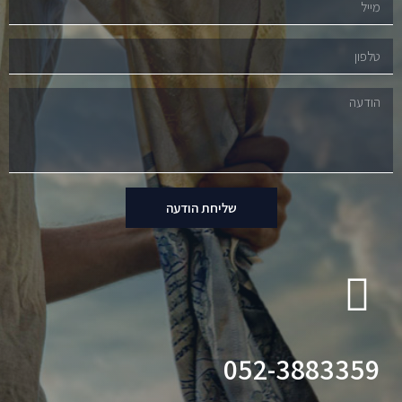
שליחת הודעה
052-3883359