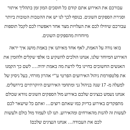
עבורכם את האירוע אתם קודם כל חוסכים המון זמן בתהליך איתור
וסגירת הספקים השונים. בנוסף לכך לנו יש את ההטבות הטובות ביותר
עבורכם שיוזילו לכם את העלויות מצד אחד ויאפשרו לכם לקבל תוספות
מיוחדות מהספקים השונים.
בואו נודה על האמת, לאף אחד מאיתנו אין באמת מושג איך יראה
האירוע המיוחד שלנו, אנחנו הולכים להשקיע בו אלפי שקלים ולהזמין את
האנשים החשובים בחיינו בלי לדעת מה באמת יהיה…. לשם כך הקמנו
את פלטפורמת ניהול האירועים הפרטי ע'"י אהרון מזרחי, בעל ניסיון של
למעלה מ- 17 שנה בניהול גני ומתחמי האירועים היוקרתיים בירושלים.
אנחנו נשמש כנציגים שלכם באירוע מול הספקים השונים נוודא שכולם
מתפקדים באירוע בדיוק כמו שאתם רוצים… ואתם כל שישאר לכם
לעשות זה להנות מהאורחים ומהאירוע. תנו לנו לעמוד מול כולם ולעשות
לכם את העבודה… אנחנו הנציגים שלכם!