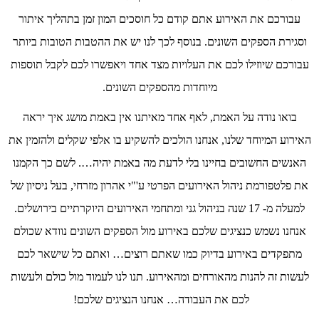
עבורכם את האירוע אתם קודם כל חוסכים המון זמן בתהליך איתור
וסגירת הספקים השונים. בנוסף לכך לנו יש את ההטבות הטובות ביותר
עבורכם שיוזילו לכם את העלויות מצד אחד ויאפשרו לכם לקבל תוספות
מיוחדות מהספקים השונים.
בואו נודה על האמת, לאף אחד מאיתנו אין באמת מושג איך יראה
האירוע המיוחד שלנו, אנחנו הולכים להשקיע בו אלפי שקלים ולהזמין את
האנשים החשובים בחיינו בלי לדעת מה באמת יהיה…. לשם כך הקמנו
את פלטפורמת ניהול האירועים הפרטי ע'"י אהרון מזרחי, בעל ניסיון של
למעלה מ- 17 שנה בניהול גני ומתחמי האירועים היוקרתיים בירושלים.
אנחנו נשמש כנציגים שלכם באירוע מול הספקים השונים נוודא שכולם
מתפקדים באירוע בדיוק כמו שאתם רוצים… ואתם כל שישאר לכם
לעשות זה להנות מהאורחים ומהאירוע. תנו לנו לעמוד מול כולם ולעשות
לכם את העבודה… אנחנו הנציגים שלכם!