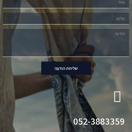
שליחת הודעה
052-3883359