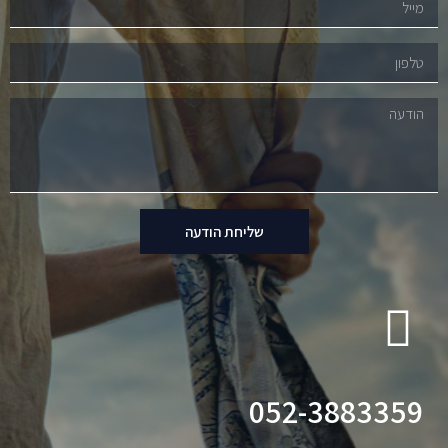
שליחת הודעה
052-3883359