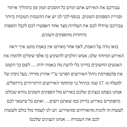
עבורכם את האירוע אתם קודם כל חוסכים המון זמן בתהליך איתור
וסגירת הספקים השונים. בנוסף לכך לנו יש את ההטבות הטובות ביותר
עבורכם שיוזילו לכם את העלויות מצד אחד ויאפשרו לכם לקבל תוספות
מיוחדות מהספקים השונים.
בואו נודה על האמת, לאף אחד מאיתנו אין באמת מושג איך יראה
האירוע המיוחד שלנו, אנחנו הולכים להשקיע בו אלפי שקלים ולהזמין את
האנשים החשובים בחיינו בלי לדעת מה באמת יהיה…. לשם כך הקמנו
את פלטפורמת ניהול האירועים הפרטי ע'"י אהרון מזרחי, בעל ניסיון של
למעלה מ- 17 שנה בניהול גני ומתחמי האירועים היוקרתיים בירושלים.
אנחנו נשמש כנציגים שלכם באירוע מול הספקים השונים נוודא שכולם
מתפקדים באירוע בדיוק כמו שאתם רוצים… ואתם כל שישאר לכם
לעשות זה להנות מהאורחים ומהאירוע. תנו לנו לעמוד מול כולם ולעשות
לכם את העבודה… אנחנו הנציגים שלכם!