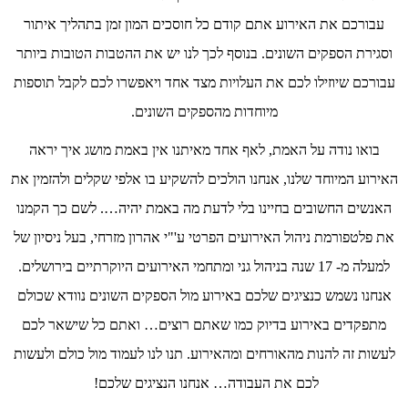
עבורכם את האירוע אתם קודם כל חוסכים המון זמן בתהליך איתור
וסגירת הספקים השונים. בנוסף לכך לנו יש את ההטבות הטובות ביותר
עבורכם שיוזילו לכם את העלויות מצד אחד ויאפשרו לכם לקבל תוספות
מיוחדות מהספקים השונים.
בואו נודה על האמת, לאף אחד מאיתנו אין באמת מושג איך יראה
האירוע המיוחד שלנו, אנחנו הולכים להשקיע בו אלפי שקלים ולהזמין את
האנשים החשובים בחיינו בלי לדעת מה באמת יהיה…. לשם כך הקמנו
את פלטפורמת ניהול האירועים הפרטי ע'"י אהרון מזרחי, בעל ניסיון של
למעלה מ- 17 שנה בניהול גני ומתחמי האירועים היוקרתיים בירושלים.
אנחנו נשמש כנציגים שלכם באירוע מול הספקים השונים נוודא שכולם
מתפקדים באירוע בדיוק כמו שאתם רוצים… ואתם כל שישאר לכם
לעשות זה להנות מהאורחים ומהאירוע. תנו לנו לעמוד מול כולם ולעשות
לכם את העבודה… אנחנו הנציגים שלכם!