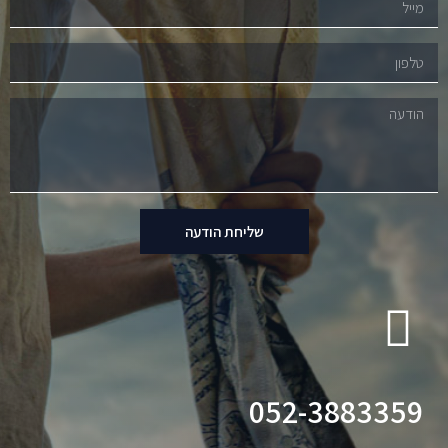
שליחת הודעה
052-3883359