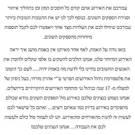
עבורכם את האירוע אתם קודם כל חוסכים המון זמן בתהליך איתור
וסגירת הספקים השונים. בנוסף לכך לנו יש את ההטבות הטובות ביותר
עבורכם שיוזילו לכם את העלויות מצד אחד ויאפשרו לכם לקבל תוספות
מיוחדות מהספקים השונים.
בואו נודה על האמת, לאף אחד מאיתנו אין באמת מושג איך יראה
האירוע המיוחד שלנו, אנחנו הולכים להשקיע בו אלפי שקלים ולהזמין את
האנשים החשובים בחיינו בלי לדעת מה באמת יהיה…. לשם כך הקמנו
את פלטפורמת ניהול האירועים הפרטי ע'"י אהרון מזרחי, בעל ניסיון של
למעלה מ- 17 שנה בניהול גני ומתחמי האירועים היוקרתיים בירושלים.
אנחנו נשמש כנציגים שלכם באירוע מול הספקים השונים נוודא שכולם
מתפקדים באירוע בדיוק כמו שאתם רוצים… ואתם כל שישאר לכם
לעשות זה להנות מהאורחים ומהאירוע. תנו לנו לעמוד מול כולם ולעשות
לכם את העבודה… אנחנו הנציגים שלכם!