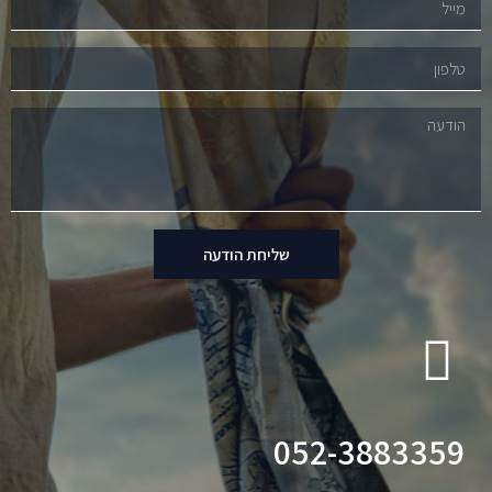
שליחת הודעה
052-3883359