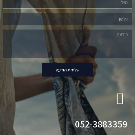
שליחת הודעה
052-3883359