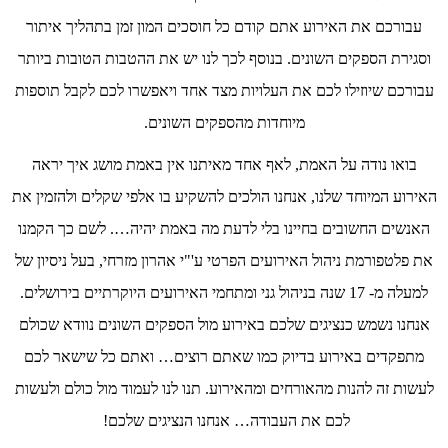
עבורכם את האירוע אתם קודם כל חוסכים המון זמן בתהליך איתור
וסגירת הספקים השונים. בנוסף לכך לנו יש את ההטבות הטובות ביותר
עבורכם שיוזילו לכם את העלויות מצד אחד ויאפשרו לכם לקבל תוספות
מיוחדות מהספקים השונים.
בואו נודה על האמת, לאף אחד מאיתנו אין באמת מושג איך יראה
האירוע המיוחד שלנו, אנחנו הולכים להשקיע בו אלפי שקלים ולהזמין את
האנשים החשובים בחיינו בלי לדעת מה באמת יהיה…. לשם כך הקמנו
את פלטפורמת ניהול האירועים הפרטי ע'"י אהרון מזרחי, בעל ניסיון של
למעלה מ- 17 שנה בניהול גני ומתחמי האירועים היוקרתיים בירושלים.
אנחנו נשמש כנציגים שלכם באירוע מול הספקים השונים נוודא שכולם
מתפקדים באירוע בדיוק כמו שאתם רוצים… ואתם כל שישאר לכם
לעשות זה להנות מהאורחים ומהאירוע. תנו לנו לעמוד מול כולם ולעשות
לכם את העבודה… אנחנו הנציגים שלכם!