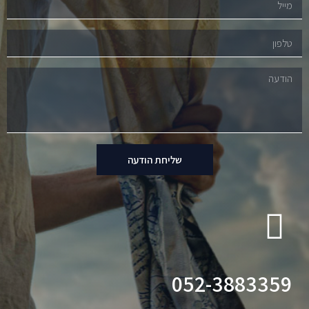
שליחת הודעה
052-3883359