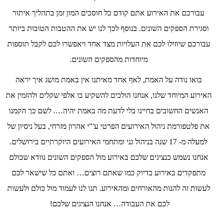
עבורכם את האירוע אתם קודם כל חוסכים המון זמן בתהליך איתור
וסגירת הספקים השונים. בנוסף לכך לנו יש את ההטבות הטובות ביותר
עבורכם שיוזילו לכם את העלויות מצד אחד ויאפשרו לכם לקבל תוספות
מיוחדות מהספקים השונים.
בואו נודה על האמת, לאף אחד מאיתנו אין באמת מושג איך יראה
האירוע המיוחד שלנו, אנחנו הולכים להשקיע בו אלפי שקלים ולהזמין את
האנשים החשובים בחיינו בלי לדעת מה באמת יהיה…. לשם כך הקמנו
את פלטפורמת ניהול האירועים הפרטי ע'"י אהרון מזרחי, בעל ניסיון של
למעלה מ- 17 שנה בניהול גני ומתחמי האירועים היוקרתיים בירושלים.
אנחנו נשמש כנציגים שלכם באירוע מול הספקים השונים נוודא שכולם
מתפקדים באירוע בדיוק כמו שאתם רוצים… ואתם כל שישאר לכם
לעשות זה להנות מהאורחים ומהאירוע. תנו לנו לעמוד מול כולם ולעשות
לכם את העבודה… אנחנו הנציגים שלכם!