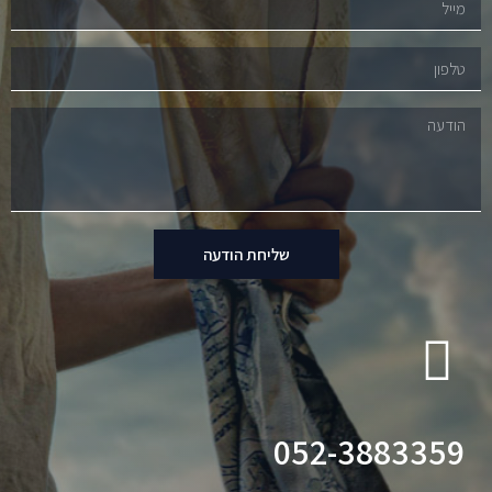
שליחת הודעה
052-3883359