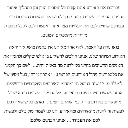
עבורכם את האירוע אתם קודם כל חוסכים המון זמן בתהליך איתור
וסגירת הספקים השונים. בנוסף לכך לנו יש את ההטבות הטובות ביותר
עבורכם שיוזילו לכם את העלויות מצד אחד ויאפשרו לכם לקבל תוספות
מיוחדות מהספקים השונים.
בואו נודה על האמת, לאף אחד מאיתנו אין באמת מושג איך יראה
האירוע המיוחד שלנו, אנחנו הולכים להשקיע בו אלפי שקלים ולהזמין את
האנשים החשובים בחיינו בלי לדעת מה באמת יהיה…. לשם כך הקמנו
את פלטפורמת ניהול האירועים הפרטי ע'"י אהרון מזרחי, בעל ניסיון של
למעלה מ- 17 שנה בניהול גני ומתחמי האירועים היוקרתיים בירושלים.
אנחנו נשמש כנציגים שלכם באירוע מול הספקים השונים נוודא שכולם
מתפקדים באירוע בדיוק כמו שאתם רוצים… ואתם כל שישאר לכם
לעשות זה להנות מהאורחים ומהאירוע. תנו לנו לעמוד מול כולם ולעשות
לכם את העבודה… אנחנו הנציגים שלכם!