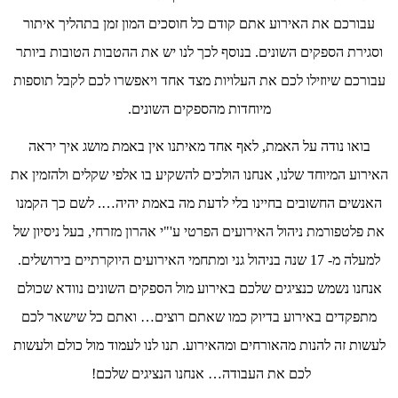
עבורכם את האירוע אתם קודם כל חוסכים המון זמן בתהליך איתור
וסגירת הספקים השונים. בנוסף לכך לנו יש את ההטבות הטובות ביותר
עבורכם שיוזילו לכם את העלויות מצד אחד ויאפשרו לכם לקבל תוספות
מיוחדות מהספקים השונים.
בואו נודה על האמת, לאף אחד מאיתנו אין באמת מושג איך יראה
האירוע המיוחד שלנו, אנחנו הולכים להשקיע בו אלפי שקלים ולהזמין את
האנשים החשובים בחיינו בלי לדעת מה באמת יהיה…. לשם כך הקמנו
את פלטפורמת ניהול האירועים הפרטי ע'"י אהרון מזרחי, בעל ניסיון של
למעלה מ- 17 שנה בניהול גני ומתחמי האירועים היוקרתיים בירושלים.
אנחנו נשמש כנציגים שלכם באירוע מול הספקים השונים נוודא שכולם
מתפקדים באירוע בדיוק כמו שאתם רוצים… ואתם כל שישאר לכם
לעשות זה להנות מהאורחים ומהאירוע. תנו לנו לעמוד מול כולם ולעשות
לכם את העבודה… אנחנו הנציגים שלכם!