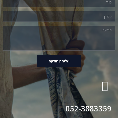
שליחת הודעה
052-3883359