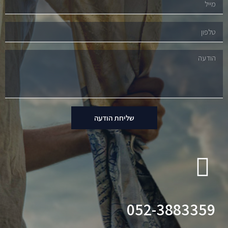
שליחת הודעה
052-3883359