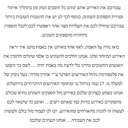
עבורכם את האירוע אתם קודם כל חוסכים המון זמן בתהליך איתור
וסגירת הספקים השונים. בנוסף לכך לנו יש את ההטבות הטובות ביותר
עבורכם שיוזילו לכם את העלויות מצד אחד ויאפשרו לכם לקבל תוספות
מיוחדות מהספקים השונים.
בואו נודה על האמת, לאף אחד מאיתנו אין באמת מושג איך יראה
האירוע המיוחד שלנו, אנחנו הולכים להשקיע בו אלפי שקלים ולהזמין את
האנשים החשובים בחיינו בלי לדעת מה באמת יהיה…. לשם כך הקמנו
את פלטפורמת ניהול האירועים הפרטי ע'"י אהרון מזרחי, בעל ניסיון של
למעלה מ- 17 שנה בניהול גני ומתחמי האירועים היוקרתיים בירושלים.
אנחנו נשמש כנציגים שלכם באירוע מול הספקים השונים נוודא שכולם
מתפקדים באירוע בדיוק כמו שאתם רוצים… ואתם כל שישאר לכם
לעשות זה להנות מהאורחים ומהאירוע. תנו לנו לעמוד מול כולם ולעשות
לכם את העבודה… אנחנו הנציגים שלכם!