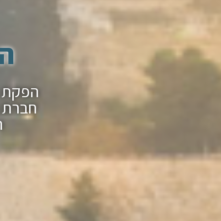
הפ
חברת ה
ה