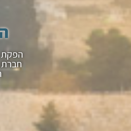
הפ
חברת ה
ה