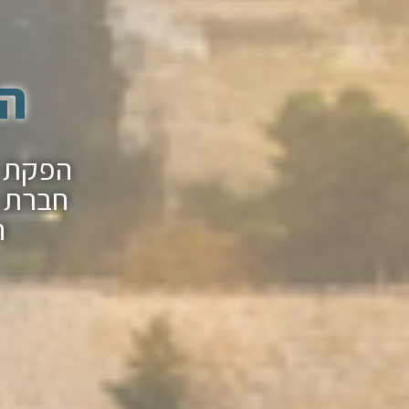
הפ
חברת ה
ה