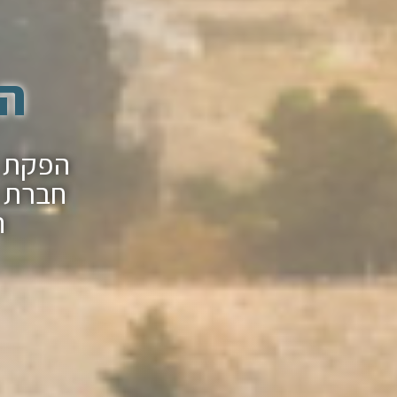
הפ
חברת ה
ה