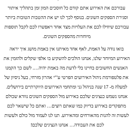
עבורכם את האירוע אתם קודם כל חוסכים המון זמן בתהליך איתור
וסגירת הספקים השונים. בנוסף לכך לנו יש את ההטבות הטובות ביותר
עבורכם שיוזילו לכם את העלויות מצד אחד ויאפשרו לכם לקבל תוספות
מיוחדות מהספקים השונים.
בואו נודה על האמת, לאף אחד מאיתנו אין באמת מושג איך יראה
האירוע המיוחד שלנו, אנחנו הולכים להשקיע בו אלפי שקלים ולהזמין את
האנשים החשובים בחיינו בלי לדעת מה באמת יהיה…. לשם כך הקמנו
את פלטפורמת ניהול האירועים הפרטי ע'"י אהרון מזרחי, בעל ניסיון של
למעלה מ- 17 שנה בניהול גני ומתחמי האירועים היוקרתיים בירושלים.
אנחנו נשמש כנציגים שלכם באירוע מול הספקים השונים נוודא שכולם
מתפקדים באירוע בדיוק כמו שאתם רוצים… ואתם כל שישאר לכם
לעשות זה להנות מהאורחים ומהאירוע. תנו לנו לעמוד מול כולם ולעשות
לכם את העבודה… אנחנו הנציגים שלכם!