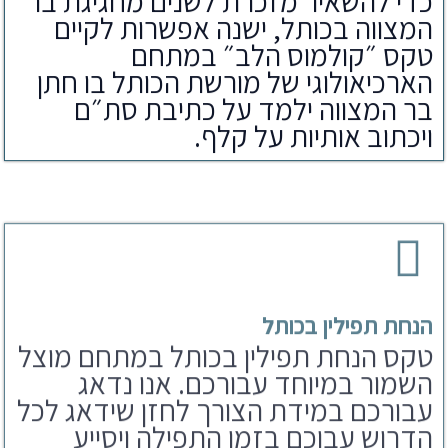
כדי להשאיר מזכרת לשנים מחגיגת בר
המצווה בכותל, ישנה אפשרות לקיים
טקס ״קולמוס הלב״ במתחם
הארכיאולוגי של מורשת הכותל בו חתן
בר המצווה ילמד על כתיבת סת״ם
ויכתוב אותיות על קלף.
הנחת תפילין בכותל
טקס הנחת תפילין בכותל במתחם מוצל
השמור במיוחד עבורכם. אנו נדאג
עבורכם במידת הצורך לחזן שידאג לכל
הדרוש עבוכם בזמן התפילה ויסייע
לחתן בר מצווה בקריאת התורה.