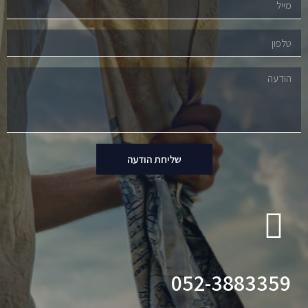
שליחת הודעה
052-3883359