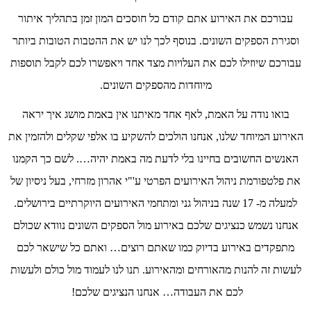
עבורכם את האירוע אתם קודם כל חוסכים המון זמן בתהליך איתור
וסגירת הספקים השונים. בנוסף לכך לנו יש את ההטבות הטובות ביותר
עבורכם שיוזילו לכם את העלויות מצד אחד ויאפשרו לכם לקבל תוספות
מיוחדות מהספקים השונים.
בואו נודה על האמת, לאף אחד מאיתנו אין באמת מושג איך יראה
האירוע המיוחד שלנו, אנחנו הולכים להשקיע בו אלפי שקלים ולהזמין את
האנשים החשובים בחיינו בלי לדעת מה באמת יהיה…. לשם כך הקמנו
את פלטפורמת ניהול האירועים הפרטי ע'"י אהרון מזרחי, בעל ניסיון של
למעלה מ- 17 שנה בניהול גני ומתחמי האירועים היוקרתיים בירושלים.
אנחנו נשמש כנציגים שלכם באירוע מול הספקים השונים נוודא שכולם
מתפקדים באירוע בדיוק כמו שאתם רוצים… ואתם כל שישאר לכם
לעשות זה להנות מהאורחים ומהאירוע. תנו לנו לעמוד מול כולם ולעשות
לכם את העבודה… אנחנו הנציגים שלכם!