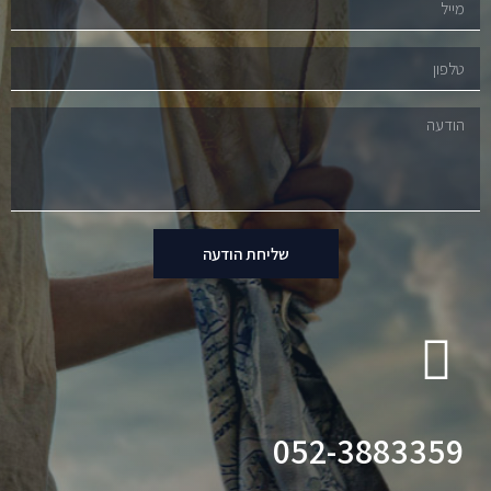
שליחת הודעה
052-3883359