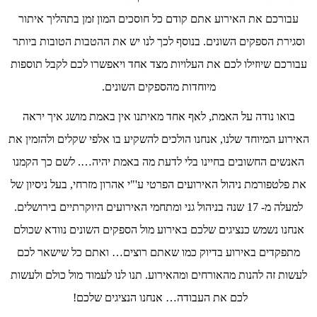
עבורכם את האירוע אתם קודם כל חוסכים המון זמן בתהליך איתור
וסגירת הספקים השונים. בנוסף לכך לנו יש את ההטבות הטובות ביותר
עבורכם שיוזילו לכם את העלויות מצד אחד ויאפשרו לכם לקבל תוספות
מיוחדות מהספקים השונים.
בואו נודה על האמת, לאף אחד מאיתנו אין באמת מושג איך יראה
האירוע המיוחד שלנו, אנחנו הולכים להשקיע בו אלפי שקלים ולהזמין את
האנשים החשובים בחיינו בלי לדעת מה באמת יהיה…. לשם כך הקמנו
את פלטפורמת ניהול האירועים הפרטי ע'"י אהרון מזרחי, בעל ניסיון של
למעלה מ- 17 שנה בניהול גני ומתחמי האירועים היוקרתיים בירושלים.
אנחנו נשמש כנציגים שלכם באירוע מול הספקים השונים נוודא שכולם
מתפקדים באירוע בדיוק כמו שאתם רוצים… ואתם כל שישאר לכם
לעשות זה להנות מהאורחים ומהאירוע. תנו לנו לעמוד מול כולם ולעשות
לכם את העבודה… אנחנו הנציגים שלכם!