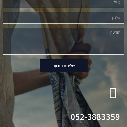
שליחת הודעה
052-3883359