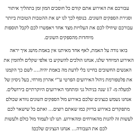
עבורכם את האירוע אתם קודם כל חוסכים המון זמן בתהליך איתור
וסגירת הספקים השונים. בנוסף לכך לנו יש את ההטבות הטובות ביותר
עבורכם שיוזילו לכם את העלויות מצד אחד ויאפשרו לכם לקבל תוספות
מיוחדות מהספקים השונים.
בואו נודה על האמת, לאף אחד מאיתנו אין באמת מושג איך יראה
האירוע המיוחד שלנו, אנחנו הולכים להשקיע בו אלפי שקלים ולהזמין את
האנשים החשובים בחיינו בלי לדעת מה באמת יהיה…. לשם כך הקמנו
את פלטפורמת ניהול האירועים הפרטי ע'"י אהרון מזרחי, בעל ניסיון של
למעלה מ- 17 שנה בניהול גני ומתחמי האירועים היוקרתיים בירושלים.
אנחנו נשמש כנציגים שלכם באירוע מול הספקים השונים נוודא שכולם
מתפקדים באירוע בדיוק כמו שאתם רוצים… ואתם כל שישאר לכם
לעשות זה להנות מהאורחים ומהאירוע. תנו לנו לעמוד מול כולם ולעשות
לכם את העבודה… אנחנו הנציגים שלכם!