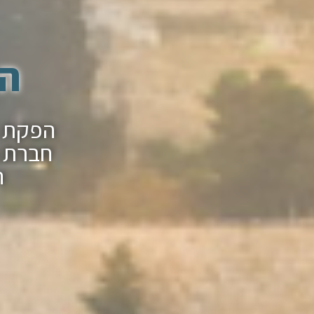
הפ
חברת ה
ה