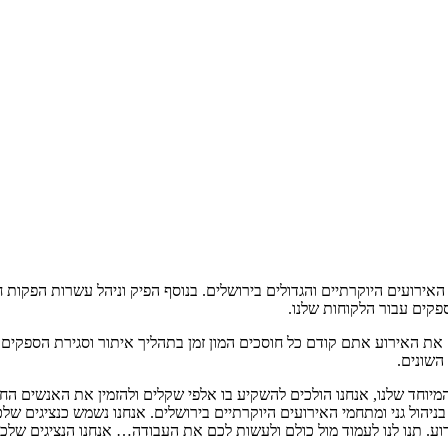
יהל ב17 השנים האחרונות את מרכזי האירועים היוקרתיים והגדולים בירושלים. בנוסף הפיק וניה
פקים עבור הלקוחות שלנו.
האירוע אתם קודם כל חוסכים המון זמן בתהליך איתור וסגירת הספקים השו
השונים.
המיוחד שלנו, אנחנו הולכים להשקיע בו אלפי שקלים ולהזמין את האנשים 
אירועים הפרטי ע'"י אהרון מזרחי, בעל ניסיון של למעלה מ- 17 שנה בניהול גני ומתחמי האירועים היוקרתיים 
 תנו לנו לעמוד מול כולם ולעשות לכם את העבודה… אנחנו הנציגים שלכ