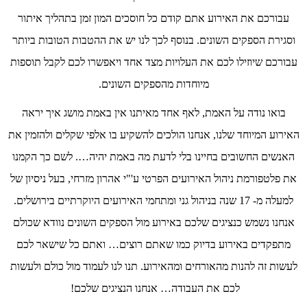
עבורכם את האירוע אתם קודם כל חוסכים המון זמן בתהליך איתור
וסגירת הספקים השונים. בנוסף לכך לנו יש את ההטבות הטובות ביותר
עבורכם שיוזילו לכם את העלויות מצד אחד ויאפשרו לכם לקבל תוספות
מיוחדות מהספקים השונים.
בואו נודה על האמת, לאף אחד מאיתנו אין באמת מושג איך יראה
האירוע המיוחד שלנו, אנחנו הולכים להשקיע בו אלפי שקלים ולהזמין את
האנשים החשובים בחיינו בלי לדעת מה באמת יהיה…. לשם כך הקמנו
את פלטפורמת ניהול האירועים הפרטי ע'"י אהרון מזרחי, בעל ניסיון של
למעלה מ- 17 שנה בניהול גני ומתחמי האירועים היוקרתיים בירושלים.
אנחנו נשמש כנציגים שלכם באירוע מול הספקים השונים נוודא שכולם
מתפקדים באירוע בדיוק כמו שאתם רוצים… ואתם כל שישאר לכם
לעשות זה להנות מהאורחים ומהאירוע. תנו לנו לעמוד מול כולם ולעשות
לכם את העבודה… אנחנו הנציגים שלכם!