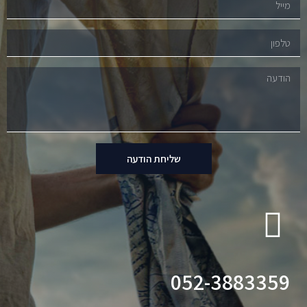
שליחת הודעה
052-3883359