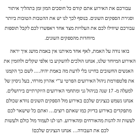
עבורכם את האירוע אתם קודם כל חוסכים המון זמן בתהליך איתור
וסגירת הספקים השונים. בנוסף לכך לנו יש את ההטבות הטובות ביותר
עבורכם שיוזילו לכם את העלויות מצד אחד ויאפשרו לכם לקבל תוספות
מיוחדות מהספקים השונים.
בואו נודה על האמת, לאף אחד מאיתנו אין באמת מושג איך יראה
האירוע המיוחד שלנו, אנחנו הולכים להשקיע בו אלפי שקלים ולהזמין את
האנשים החשובים בחיינו בלי לדעת מה באמת יהיה…. לשם כך הקמנו
את פלטפורמת ניהול האירועים הפרטי ע'"י אהרון מזרחי, בעל ניסיון של
למעלה מ- 17 שנה בניהול גני ומתחמי האירועים היוקרתיים בירושלים.
אנחנו נשמש כנציגים שלכם באירוע מול הספקים השונים נוודא שכולם
מתפקדים באירוע בדיוק כמו שאתם רוצים… ואתם כל שישאר לכם
לעשות זה להנות מהאורחים ומהאירוע. תנו לנו לעמוד מול כולם ולעשות
לכם את העבודה… אנחנו הנציגים שלכם!