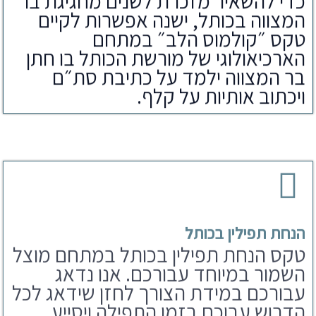
כדי להשאיר מזכרת לשנים מחגיגת בר
המצווה בכותל, ישנה אפשרות לקיים
טקס ״קולמוס הלב״ במתחם
הארכיאולוגי של מורשת הכותל בו חתן
בר המצווה ילמד על כתיבת סת״ם
ויכתוב אותיות על קלף.
הנחת תפילין בכותל
טקס הנחת תפילין בכותל במתחם מוצל
השמור במיוחד עבורכם. אנו נדאג
עבורכם במידת הצורך לחזן שידאג לכל
הדרוש עבוכם בזמן התפילה ויסייע
לחתן בר מצווה בקריאת התורה.