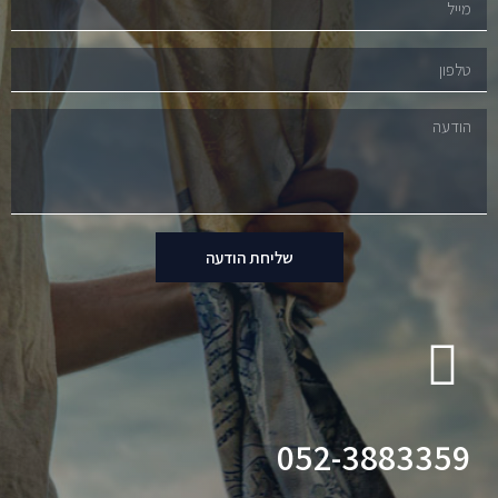
שליחת הודעה
052-3883359