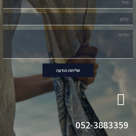
שליחת הודעה
052-3883359