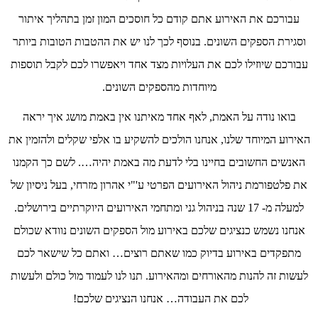
עבורכם את האירוע אתם קודם כל חוסכים המון זמן בתהליך איתור
וסגירת הספקים השונים. בנוסף לכך לנו יש את ההטבות הטובות ביותר
עבורכם שיוזילו לכם את העלויות מצד אחד ויאפשרו לכם לקבל תוספות
מיוחדות מהספקים השונים.
בואו נודה על האמת, לאף אחד מאיתנו אין באמת מושג איך יראה
האירוע המיוחד שלנו, אנחנו הולכים להשקיע בו אלפי שקלים ולהזמין את
האנשים החשובים בחיינו בלי לדעת מה באמת יהיה…. לשם כך הקמנו
את פלטפורמת ניהול האירועים הפרטי ע'"י אהרון מזרחי, בעל ניסיון של
למעלה מ- 17 שנה בניהול גני ומתחמי האירועים היוקרתיים בירושלים.
אנחנו נשמש כנציגים שלכם באירוע מול הספקים השונים נוודא שכולם
מתפקדים באירוע בדיוק כמו שאתם רוצים… ואתם כל שישאר לכם
לעשות זה להנות מהאורחים ומהאירוע. תנו לנו לעמוד מול כולם ולעשות
לכם את העבודה… אנחנו הנציגים שלכם!